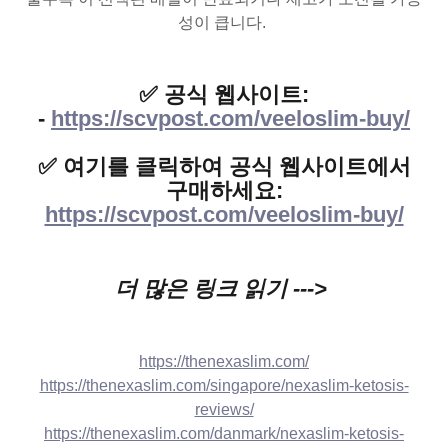
성이 큽니다.
✅ 공식 웹사이트:
-
https://scvpost.com/veeloslim-buy/
✅ 여기를 클릭하여 공식 웹사이트에서
구매하세요:
https://scvpost.com/veeloslim-buy/
더 많은 링크 읽기 --->
https://thenexaslim.com/
https://thenexaslim.com/singapore/nexaslim-ketosis-
reviews/
https://thenexaslim.com/danmark/nexaslim-ketosis-